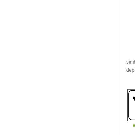
sím
dep
s