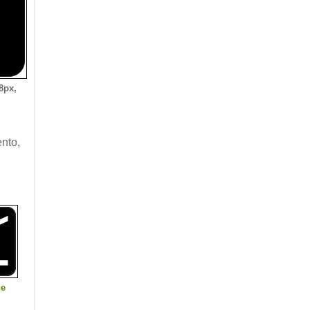
8px,
nto,
de