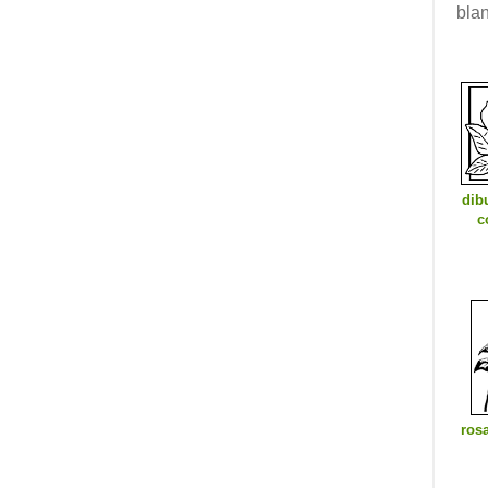
blan
dib
c
rosa