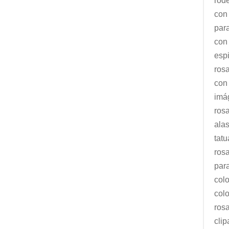
rod
con
par
con
esp
ros
con 
imá
rosa
ala
tat
rosa
par
col
col
rosa
clip