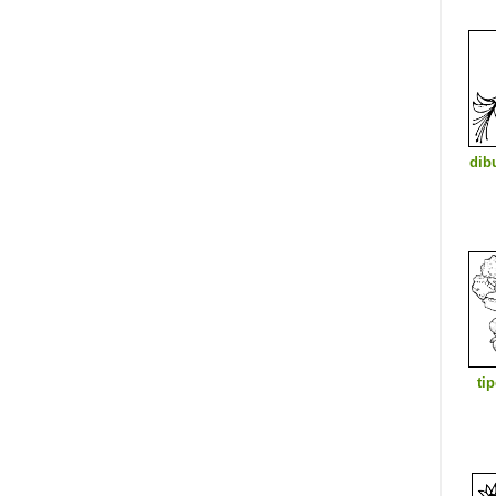
dib
ti