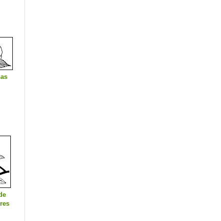
sas
de
ores