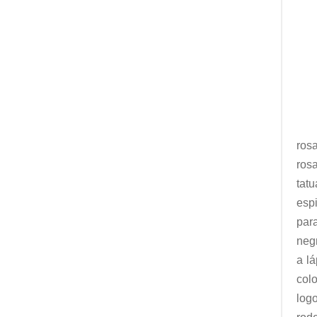
ros
ros
tatu
esp
para
neg
a lá
col
log