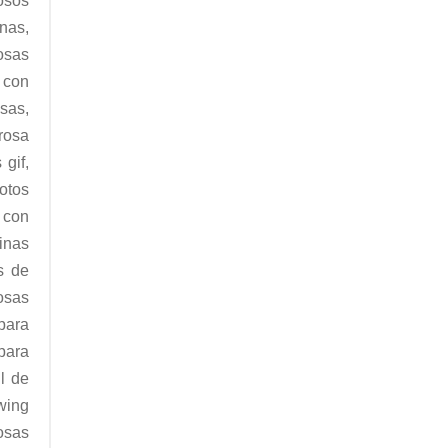
osos
nas,
osas
 con
sas,
rosa
 gif,
otos
s con
inas
s de
rosas
para
para
l de
awing
rosas