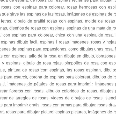
eada de espina, de rosas con espinas recientes para dibujar, 
 rosas con espinas para colorear, rosas hermosas con espi
a que sirve las espinas de las rosas, imágenes de espinas de r
 letras, dibujo de graffiti rosas con espinas, molde de rosas
inas, diseños de rosas con espinas, espinas de una mata de ro
al con espinas para colorear, chica con una espina de rosa, 
espinas dibujo fácil, espinas i rosas imágenes, rosas y hojas
genes de espinas para expansiones, como dibujas unas rosa, f
s con espinos, tallo de la rosa en dibujo en dibujo, corazone
s y espinas, dibujo de rosa rojas, pimpollos de rosa con esp
uaje, pintura de rosas con espinas, las rosas espinan, dibujo
s para estarcir, corona de espinas para colorear, dibujos de 
a ti, imágenes de pétalos de rosas para imprimir, imágenes 
orear floreros con rosas, dibujos coloridos de rosas, dibujos 
orear de arreglos de rosas, vídeos de dibujos de rosas, stenci
s para imprimir gratis, rosas con armas para dibujar, rosas dr
art, rosas para dibujar picture, espinas pictures, imágenes de 