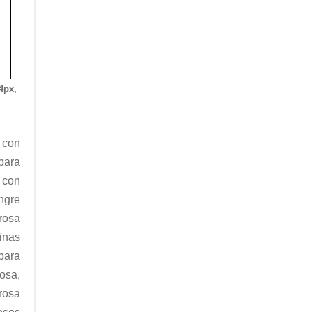
4px,
 con
para
a con
ngre
 rosa
inas
 para
osa,
rosa