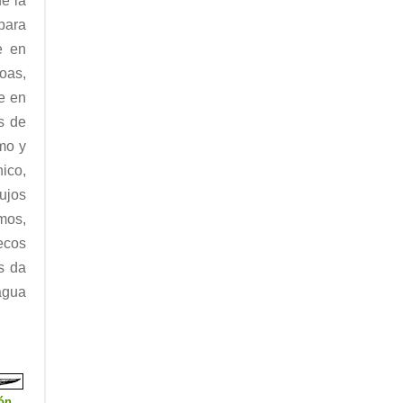
e la
para
e en
noas,
e en
s de
smo y
nico,
bujos
mos,
ecos
s da
agua
ón