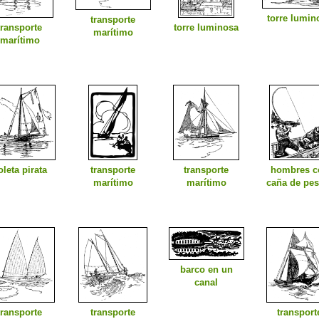
torre lumin
transporte
transporte
torre luminosa
marítimo
marítimo
oleta pirata
transporte
transporte
hombres c
marítimo
marítimo
caña de pes
barco en un
canal
transporte
transporte
transport