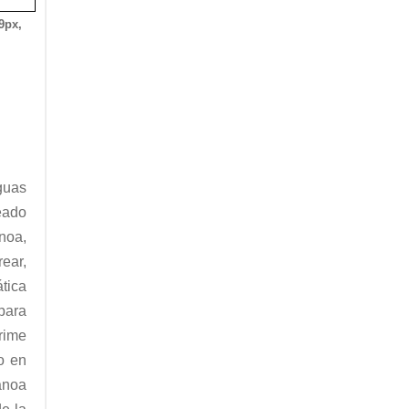
9px,
guas
eado
noa,
ear,
tica
para
prime
o en
anoa