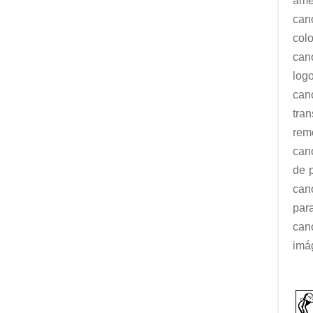
ame
can
col
cano
log
can
tran
remo
cano
de 
can
par
can
imá