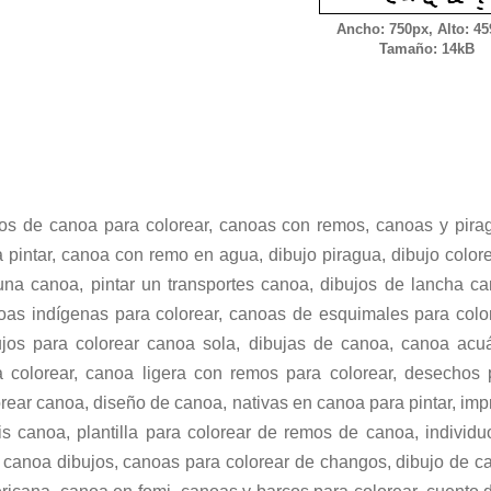
Ancho: 750px, Alto: 45
Tamaño: 14kB
os de canoa para colorear, canoas con remos, canoas y pira
a pintar, canoa con remo en agua, dibujo piragua, dibujo color
una canoa, pintar un transportes canoa, dibujos de lancha ca
oas indígenas para colorear, canoas de esquimales para color
ujos para colorear canoa sola, dibujas de canoa, canoa acuá
a colorear, canoa ligera con remos para colorear, desechos 
rear canoa, diseño de canoa, nativas en canoa para pintar, im
tis canoa, plantilla para colorear de remos de canoa, individu
 canoa dibujos, canoas para colorear de changos, dibujo de c