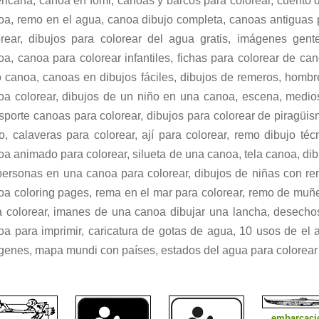
ricana, canoa en fomi, canoas y barcos para colorear, cuento d
oa, remo en el agua, canoa dibujo completa, canoas antiguas 
orear, dibujos para colorear del agua gratis, imágenes gent
a, canoa para colorear infantiles, fichas para colorear de ca
o canoa, canoas en dibujos fáciles, dibujos de remeros, hombr
oa colorear, dibujos de un niño en una canoa, escena, medio
sporte canoas para colorear, dibujos para colorear de piragüi
, calaveras para colorear, ají para colorear, remo dibujo téc
a animado para colorear, silueta de una canoa, tela canoa, di
personas en una canoa para colorear, dibujos de niñas con re
oa coloring pages, rema en el mar para colorear, remo de muñ
a colorear, imanes de una canoa dibujar una lancha, desecho
oa para imprimir, caricatura de gotas de agua, 10 usos de el 
genes, mapa mundi con países, estados del agua para colorear
embarcaci