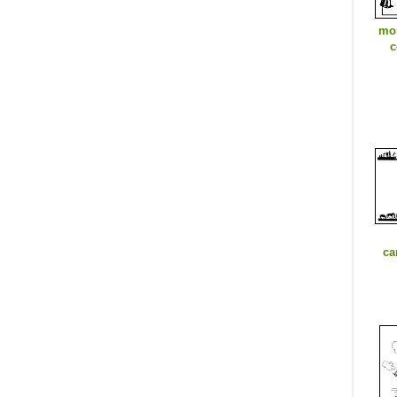
mo
c
ca