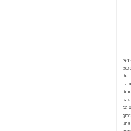
rem
par
de 
can
dib
par
colo
gra
una