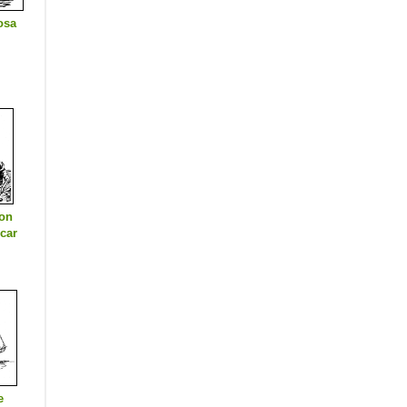
osa
on
car
e