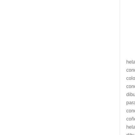
hela
con
col
con
dib
par
con
coñ
hel