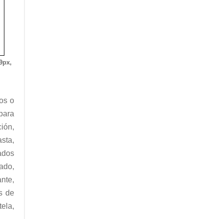
9px,
los o
para
ión,
sta,
ados
ado,
nte,
s de
ela,