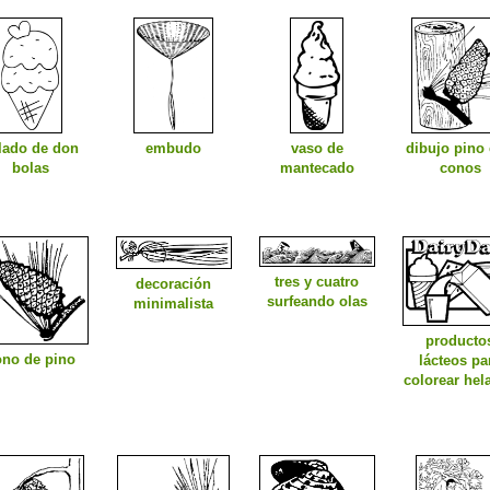
lado de don
embudo
vaso de
dibujo pino
bolas
mantecado
conos
tres y cuatro
decoración
surfeando olas
minimalista
producto
ono de pino
lácteos pa
colorear hel