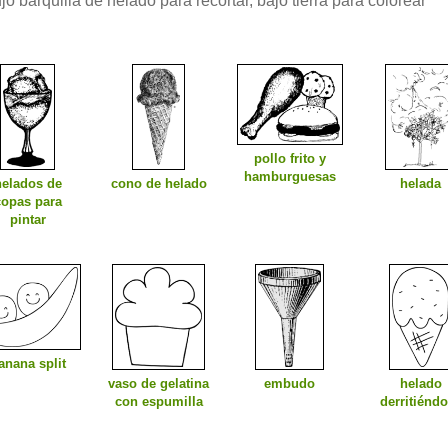
jo barquilla de helado para recortar, bajo tierra para colorear
pollo frito y
hamburguesas
helados de
cono de helado
helada
copas para
pintar
anana split
vaso de gelatina
embudo
helado
con espumilla
derritiénd