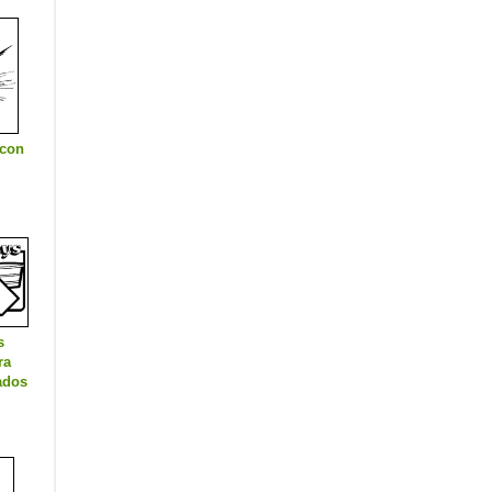
 con
s
ra
ados