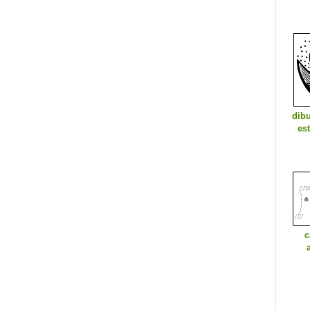
dibu
est
c