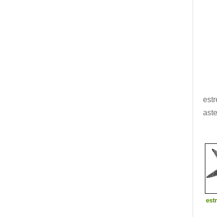
estr
aste
est