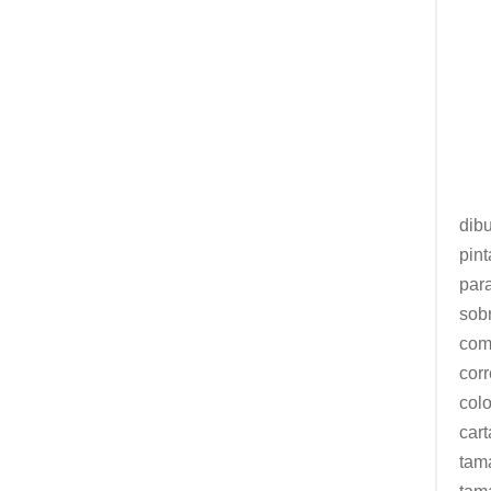
dib
pin
par
sob
com
cor
col
car
tam