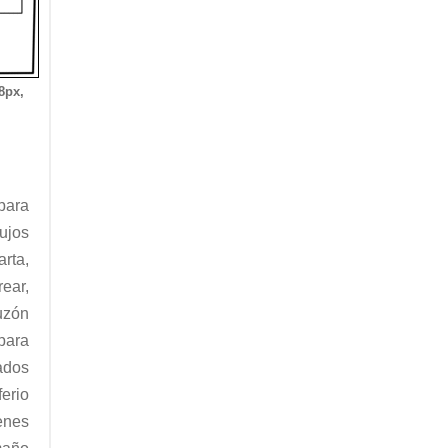
8px,
para
ujos
rta,
ear,
uzón
para
ados
erio
enes