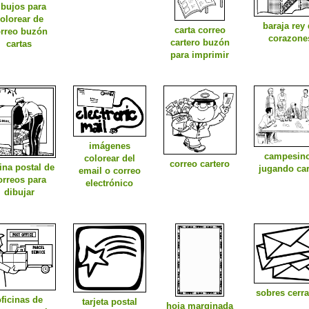
ibujos para
olorear de
baraja rey
carta correo
rreo buzón
corazone
cartero buzón
cartas
para imprimir
imágenes
campesin
colorear del
correo cartero
cina postal de
jugando car
email o correo
orreos para
electrónico
dibujar
sobres cerr
ficinas de
tarjeta postal
hoja marginada