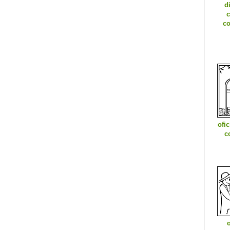
d
c
co
ofi
c
o