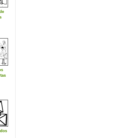
 de
s
os
tas
ados