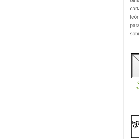
tam
car
leó
par
sob
s