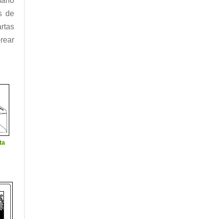
maño
s de
rtas
rear
ta