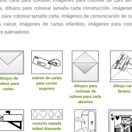
año carta para colorear, imágenes para colorear de cars ta
ta, dibujos para colorear tamaña carta construcción, imágene
n para colorear tamaño carta, imágenes de comunicación de ca
a calcar, imágenes de cartas infantiles, imágenes para colo
re patinadores
sobres de cartas
dibujos de
para correo
obres para
dibujos para
dibujo car
imprimir
cartas
colorear de
factura
sobres para carta
abiertos
corazón espada
trébol diamante