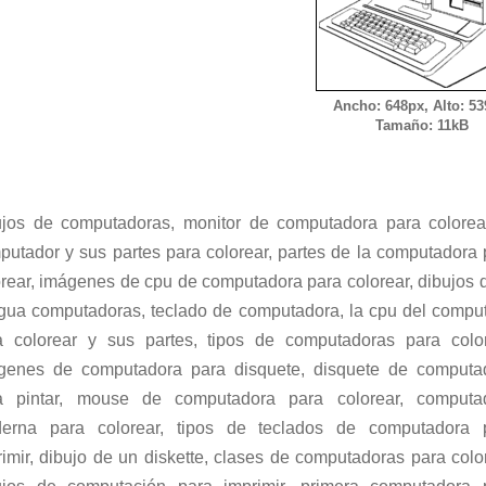
Ancho: 648px, Alto: 53
Tamaño: 11kB
ujos de computadoras, monitor de computadora para colorear
putador y sus partes para colorear, partes de la computadora 
orear, imágenes de cpu de computadora para colorear, dibujos d
igua computadoras, teclado de computadora, la cpu del compu
a colorear y sus partes, tipos de computadoras para color
genes de computadora para disquete, disquete de computa
a pintar, mouse de computadora para colorear, computa
erna para colorear, tipos de teclados de computadora 
imir, dibujo de un diskette, clases de computadoras para colo