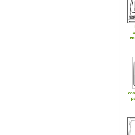
a
co
com
pa