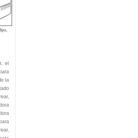
9px,
, el
para
e la
tado
ear,
dora
dora
para
rear,