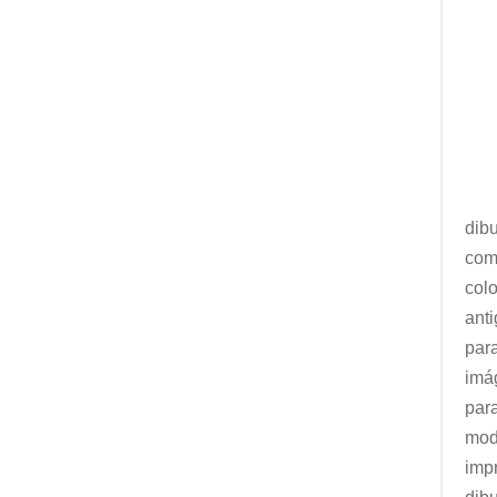
dib
com
col
ant
par
imá
par
mod
impr