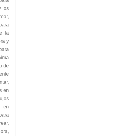
para
y los
ear,
para
e la
ra y
para
aima
jo de
ente
tar,
s en
ujos
s en
para
ear,
ora,