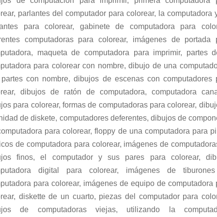
ujos de computación para imprimir, primera computadora 
rear, parlantes del computador para colorear, la computadora 
lantes para colorear, gabinete de computadora para color
erentes computadoras para colorear, imágenes de portada 
putadora, maqueta de computadora para imprimir, partes d
putadora para colorear con nombre, dibujo de una computado
 partes con nombre, dibujos de escenas con computadores 
orear, dibujos de ratón de computadora, computadora can
jos para colorear, formas de computadoras para colorear, dibu
unidad de diskete, computadores deferentes, dibujos de compon
computadora para colorear, floppy de una computadora para pin
ficos de computadora para colorear, imágenes de computadora
ujos finos, el computador y sus pares para colorear, dib
putadora digital para colorear, imágenes de tiburone
putadora para colorear, imágenes de equipo de computadora 
orear, diskette de un cuarto, piezas del computador para color
ujos de computadoras viejas, utilizando la computad