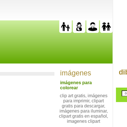
di
imágenes
imágenes para
colorear
clip art gratis, imágenes
para imprimir, clipart
gratis para descargar,
imágenes para iluminar,
clipart gratis en español,
imagenes clipart