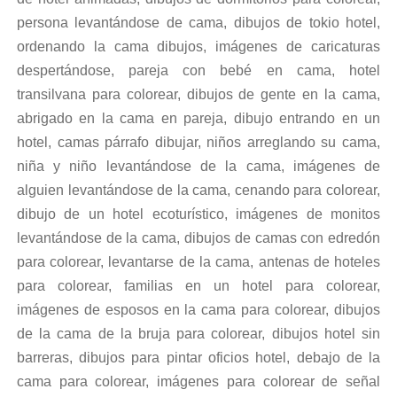
persona levantándose de cama, dibujos de tokio hotel,
ordenando la cama dibujos, imágenes de caricaturas
despertándose, pareja con bebé en cama, hotel
transilvana para colorear, dibujos de gente en la cama,
abrigado en la cama en pareja, dibujo entrando en un
hotel, camas párrafo dibujar, niños arreglando su cama,
niña y niño levantándose de la cama, imágenes de
alguien levantándose de la cama, cenando para colorear,
dibujo de un hotel ecoturístico, imágenes de monitos
levantándose de la cama, dibujos de camas con edredón
para colorear, levantarse de la cama, antenas de hoteles
para colorear, familias en un hotel para colorear,
imágenes de esposos en la cama para colorear, dibujos
de la cama de la bruja para colorear, dibujos hotel sin
barreras, dibujos para pintar oficios hotel, debajo de la
cama para colorear, imágenes para colorear de señal