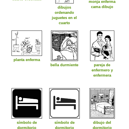
monja enferma
cama dibujo
dibujos
ordenando
juguetes en el
cuarto
planta enferma
bella durmiente
pareja de
enfermero y
enfermera
símbolo de
símbolo de
dibujo del
dormitorio
dormitorio
dormitorio