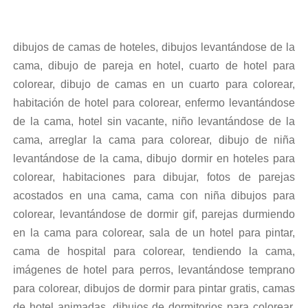
dibujos de camas de hoteles, dibujos levantándose de la
cama, dibujo de pareja en hotel, cuarto de hotel para
colorear, dibujo de camas en un cuarto para colorear,
habitación de hotel para colorear, enfermo levantándose
de la cama, hotel sin vacante, niño levantándose de la
cama, arreglar la cama para colorear, dibujo de niña
levantándose de la cama, dibujo dormir en hoteles para
colorear, habitaciones para dibujar, fotos de parejas
acostados en una cama, cama con niña dibujos para
colorear, levantándose de dormir gif, parejas durmiendo
en la cama para colorear, sala de un hotel para pintar,
cama de hospital para colorear, tendiendo la cama,
imágenes de hotel para perros, levantándose temprano
para colorear, dibujos de dormir para pintar gratis, camas
de hotel animadas, dibujos de dormitorios para colorear,