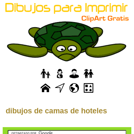
dibujos de camas de hoteles