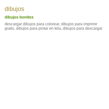
dibujos
dibujos bonitos
descargar dibujos para colorear, dibujos para imprimir
gratis, dibujos para pintar en tela, dibujos para descargar