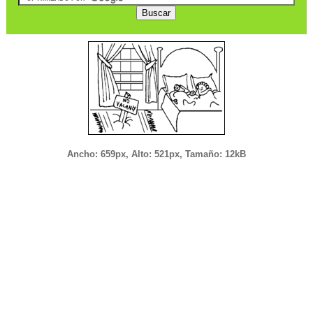
Ancho: 659px, Alto: 521px, Tamaño: 12kB