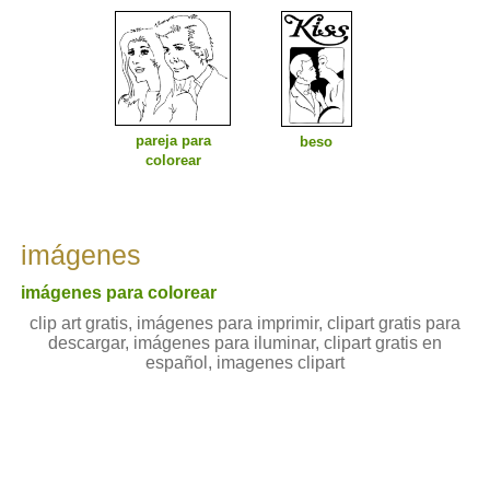
pareja para
beso
colorear
imágenes
imágenes para colorear
clip art gratis, imágenes para imprimir, clipart gratis para
descargar, imágenes para iluminar, clipart gratis en
español, imagenes clipart