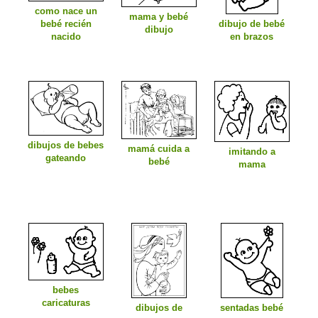
como nace un
mama y bebé
dibujo de bebé
bebé recién
dibujo
en brazos
nacido
dibujos de bebes
mamá cuida a
imitando a
gateando
bebé
mama
bebes
caricaturas
dibujos de
sentadas bebé