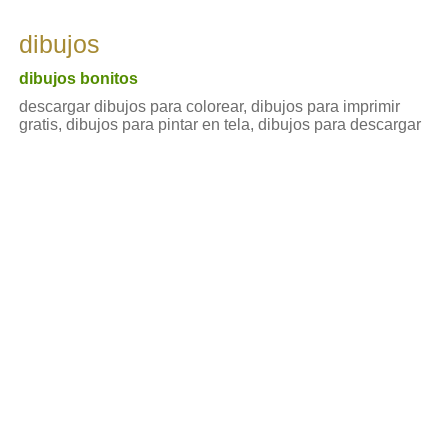
dibujos
dibujos bonitos
descargar dibujos para colorear, dibujos para imprimir
gratis, dibujos para pintar en tela, dibujos para descargar