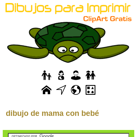
dibujo de mama con bebé