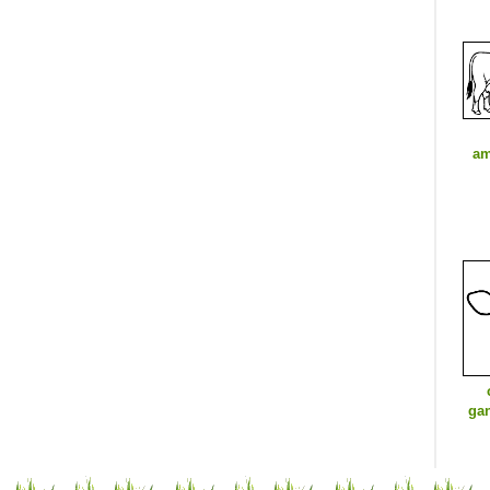
am
ga