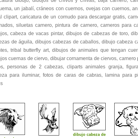
icatura dibujo, dibujos de chivos y chivas, baja carnero, car
uema, un jabalí, cráneos con cuernos, ovejas con cuernos, an
al clipart, caricatura de un cornudo para descargar gratis, car
mados, siluetas carnero, pintura de carnero, carneros para ca
ujos, cabeza de vacas pintar, dibujos de cabezas de toro, dib
ezas de águila, dibujos cabezas de caballos, dibujo cabeza c
tes, tribal butterfly art, dibujos de animales que tengan cuer
jos cuernas de ciervo, dibujar cornamenta de ciervos, carnero
os, personas de 2 cabezas, cliparts animales granja, figur
eza para iluminar, fotos de caras de cabras, lamina para pi
es
dibujo cabeza de