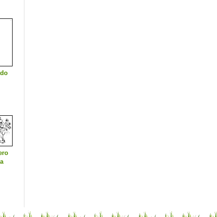
ado
ero
ca