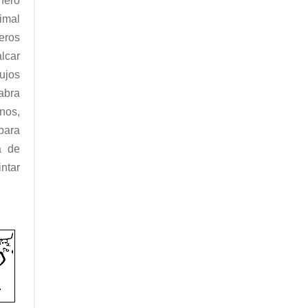
nero
imal
neros
lcar
ujos
abra
nos,
 para
a de
ntar