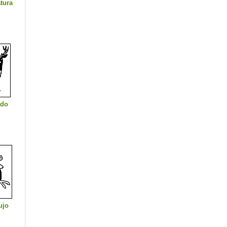
atura
ado
ujo