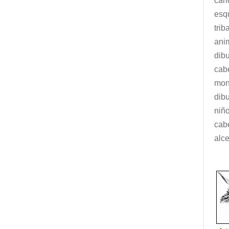
car
esq
trib
ani
dib
cab
mon
dibu
niñ
cab
alc