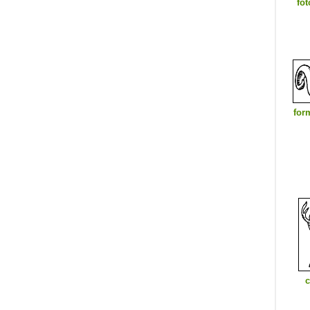
fot
for
c