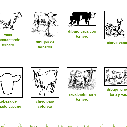
dibujo vaca con
vaca
ternero
amantando
dibujos de
ciervo ven
ternero
terneros
dibujo tern
vaca brahmán y
toro y va
ternero
cabeza de
chivo para
nado vacuno
colorear