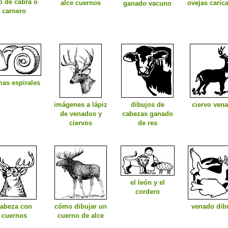
o de cabra o
alce cuernos
ovejas caric
ganado vacuno
carnero
mas espirales
imágenes a lápiz
dibujos de
ciervo ven
de venados y
cabezas ganado
ciervos
de res
el león y el
cordero
abeza con
cómo dibujar un
venado dib
cuernos
cuerno de alce