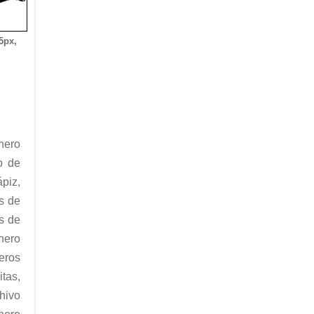
5px,
nero
o de
ápiz,
s de
s de
nero
neros
tas,
chivo