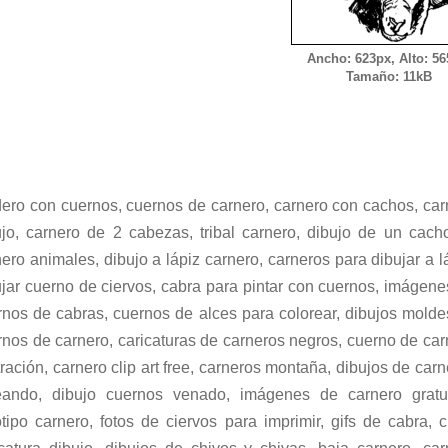
Ancho: 623px, Alto: 56
Tamaño: 11kB
dero con cuernos, cuernos de carnero, carnero con cachos, car
ujo, carnero de 2 cabezas, tribal carnero, dibujo de un cach
ero animales, dibujo a lápiz carnero, carneros para dibujar a l
ujar cuerno de ciervos, cabra para pintar con cuernos, imágene
rnos de cabras, cuernos de alces para colorear, dibujos molde
rnos de carnero, caricaturas de carneros negros, cuerno de car
tración, carnero clip art free, carneros montaña, dibujos de car
eando, dibujo cuernos venado, imágenes de carnero gratui
tipo carnero, fotos de ciervos para imprimir, gifs de cabra, 