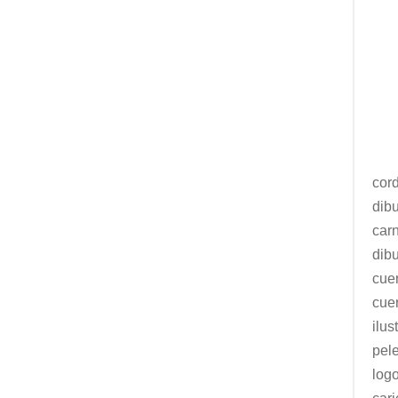
cor
dib
carn
dib
cue
cue
ilus
pel
logo