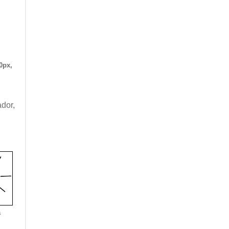
0px,
dor,
a