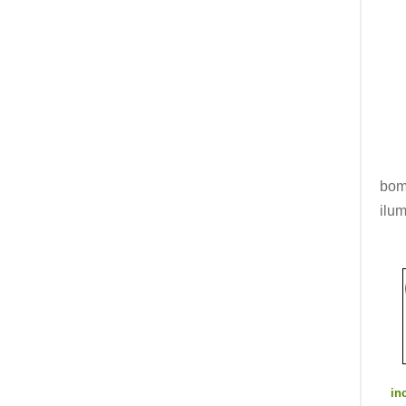
bom
ilum
in