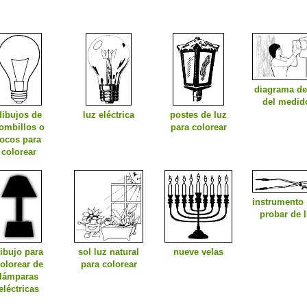
diagrama de
del medid
dibujos de
luz eléctrica
postes de luz
ombillos o
para colorear
focos para
colorear
instrumento 
probar de 
ibujo para
sol luz natural
nueve velas
olorear de
para colorear
lámparas
eléctricas