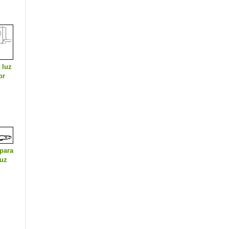
 luz
or
para
luz