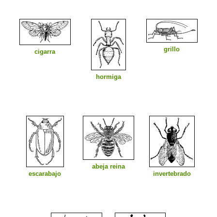
grillo
cigarra
hormiga
abeja reina
escarabajo
invertebrado