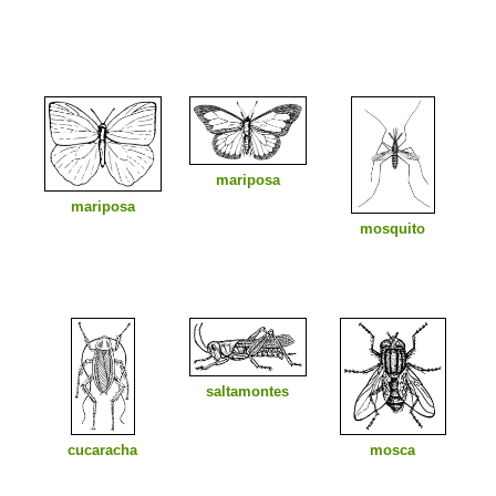
mariposa
mariposa
mosquito
saltamontes
cucaracha
mosca