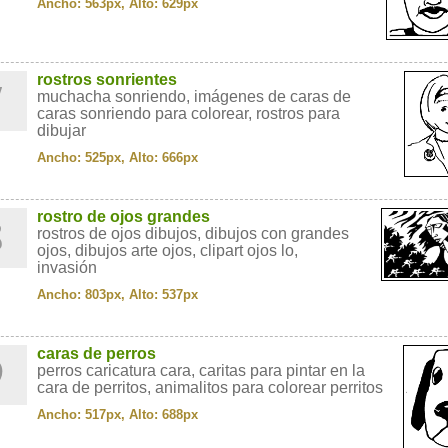
Ancho: 563px, Alto: 629px
7
rostros sonrientes
muchacha sonriendo, imágenes de caras de
caras sonriendo para colorear, rostros para
dibujar
Ancho: 525px, Alto: 666px
8
rostro de ojos grandes
rostros de ojos dibujos, dibujos con grandes
ojos, dibujos arte ojos, clipart ojos lo,
invasión
Ancho: 803px, Alto: 537px
9
caras de perros
perros caricatura cara, caritas para pintar en la
cara de perritos, animalitos para colorear perritos
Ancho: 517px, Alto: 688px