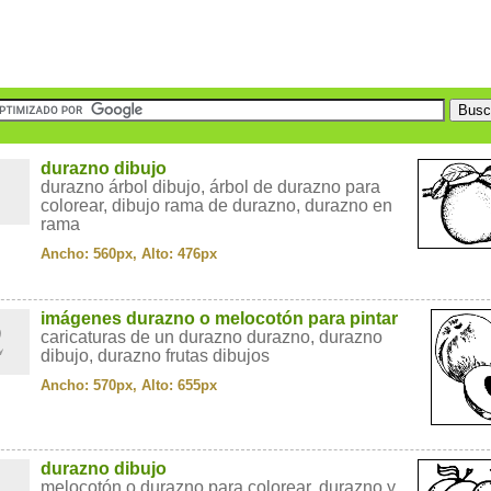
1
durazno dibujo
durazno árbol dibujo, árbol de durazno para
colorear, dibujo rama de durazno, durazno en
rama
Ancho: 560px, Alto: 476px
2
imágenes durazno o melocotón para pintar
caricaturas de un durazno durazno, durazno
dibujo, durazno frutas dibujos
Ancho: 570px, Alto: 655px
3
durazno dibujo
melocotón o durazno para colorear, durazno y