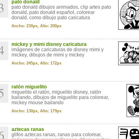
3
pato donald
pato donald dibujos animados, clip artes pato
donald, pato donald español, colorear
donald, como dibujo pato caricatura
Ancho: 230px, Alto: 200px
4
mickey y mimi disney caricatura
imágenes de caricaturas de disney mimi y
mickey, dibujos de mimi y mickey
Ancho: 245px, Alto: 172px
5
ratón miguelito
miguelito el ratón, miguelito disney, ratón
bailando, dibujos de miguelito para colorear,
mickey mouse bailando
Ancho: 130px, Alto: 179px
6
aztecas ranas
glifos aztecas ranas, ranas para colorear,