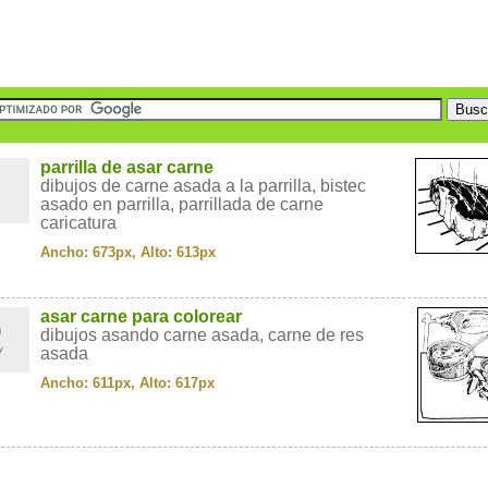
1
parrilla de asar carne
dibujos de carne asada a la parrilla, bistec
asado en parrilla, parrillada de carne
caricatura
Ancho: 673px, Alto: 613px
2
asar carne para colorear
dibujos asando carne asada, carne de res
asada
Ancho: 611px, Alto: 617px