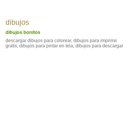
dibujos
dibujos bonitos
descargar dibujos para colorear, dibujos para imprimir
gratis, dibujos para pintar en tela, dibujos para descargar