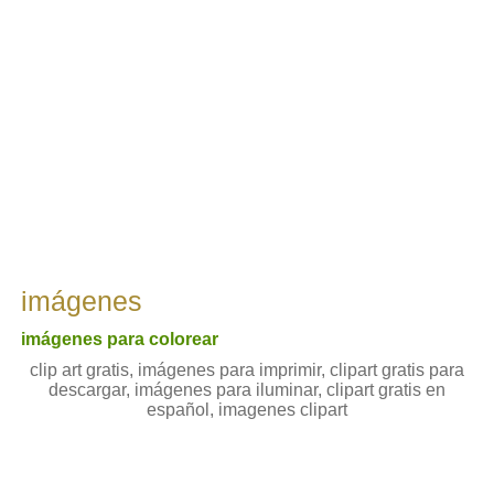
imágenes
imágenes para colorear
clip art gratis, imágenes para imprimir, clipart gratis para
descargar, imágenes para iluminar, clipart gratis en
español, imagenes clipart